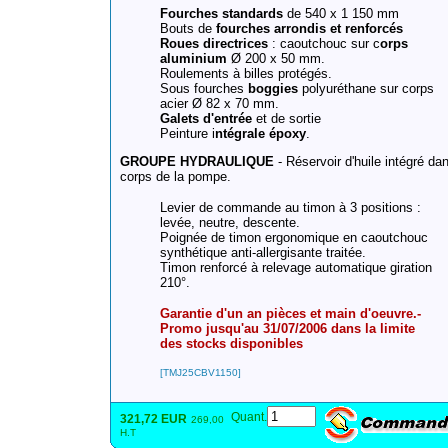
Fourches standards
de 540 x 1 150 mm
Bouts de
fourches arrondis et renforcés
Roues directrices
: caoutchouc sur c
orps
aluminium
Ø 200 x 50 mm.
Roulements à billes protégés.
Sous fourches
boggies
polyuréthane sur corps
acier Ø 82 x 70 mm.
Galets d'entrée
et de sortie
Peinture i
ntégrale époxy
.
GROUPE HYDRAULIQUE
- Réservoir d'huile intégré dan
corps de la pompe.
Levier de commande au timon à 3 positions :
levée, neutre, descente.
Poignée de timon ergonomique en caoutchouc
synthétique anti-allergisante traitée.
Timon renforcé à relevage automatique giration
210°.
Garantie d'un an pièces et main d'oeuvre.-
Promo jusqu'au 31/07/2006 dans la limite
des stocks disponibles
[TMJ25CBV1150]
Quant.
321,72 EUR
269,00
H.T