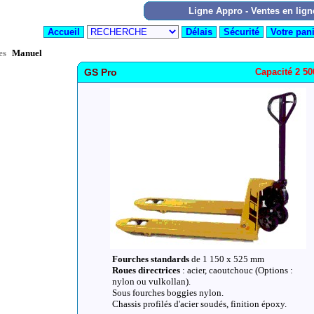
es
Manuel
GS Pro
Capacité 2 5
Fourches standards
de 1 150 x 525 mm
Roues directrices
: acier, caoutchouc (Options :
nylon ou vulkollan).
Sous fourches boggies nylon.
Chassis profilés d'acier soudés, finition époxy.