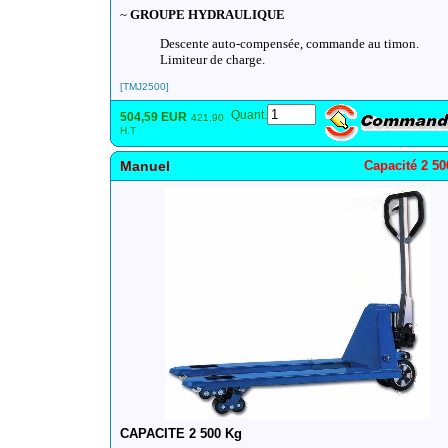
~
GROUPE HYDRAULIQUE
Descente auto-compensée, commande au timon.
Limiteur de charge.
[TMJ2500]
Quant.
504,59 EUR
421,90
H.T
Manuel
Capacité 2 5
CAPACITE 2 500 Kg