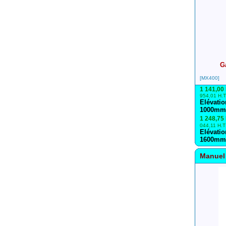
G
[MX400]
1 141,00
954,01 H.T
Elévatio
1000mm
1 248,75
044,11 H.T
Elévatio
1600mm
Manue