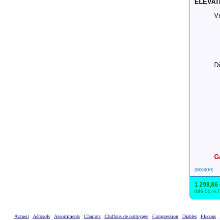
ELEVAT
Vi
D
G
[MX800]
1 298,86
086,00 H.T
Accueil
Aérosols
Assortiments
Chariots
Chiffons de nottoyage
Compression
Diables
Flacons