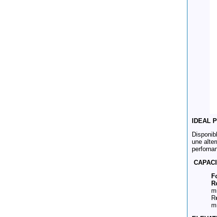
IDEAL 
Disponib
une alter
perforna
CAPACI
F
R
m
R
m